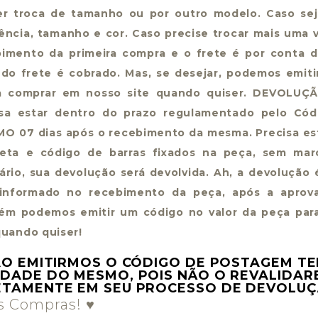
er troca de tamanho ou por outro modelo. Caso sej
ência, tamanho e cor. Caso precise trocar mais uma 
imento da primeira compra e o frete é por conta do
 do frete é cobrado. Mas, se desejar, podemos emit
a comprar em nosso site quando quiser. DEVOLUÇ
isa estar dentro do prazo regulamentado pelo C
O 07 dias após o recebimento da mesma. Precisa es
ueta e código de barras fixados na peça, sem ma
ário, sua devolução será devolvida. Ah, a devolução
 informado no recebimento da peça, após a apro
ém podemos emitir um código no valor da peça par
quando quiser!
 AO EMITIRMOS O CÓDIGO DE POSTAGEM T
IDADE DO MESMO, POIS NÃO O REVALIDAR
ETAMENTE EM SEU PROCESSO DE DEVOLUÇ
s Compras! ♥