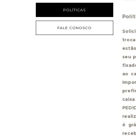
POLÍTICAS
Polí
FALE CONOSCO
Solic
troc
estão
seu p
fixad
ao c
Impo
prefi
caix
PEDI
reali
é gr
receb