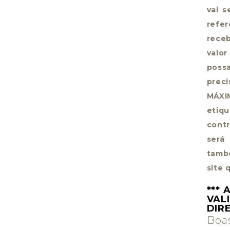
vai s
refer
receb
valor
poss
prec
MÁXIM
etiq
contr
será
tamb
site 
***
VAL
DIR
Boa