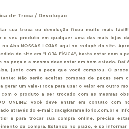
tica de Troca / Devolução
itar sua troca ou devolução ficou muito mais fácil
ar o seu produto em qualquer uma das mais lojas d
 na Aba NOSSAS LOJAS aqui no rodapé do site. Aprov
edido do site em *LOJA FÍSICA*, basta estar com a p
o na peça e a mesma deve estar em bom estado. Daí é
aixa, junto com a peça que você comprou. O proces
rtante: Não serão aceitas compras de peças sem c
ra gerar um vale-Troca para usar o valor em outro m
a com o produto a ser trocado com as mesmas ob
DO ONLINE: Você deve entrar em contato com n
zado através do e-mail: sac@karamellorio.com.br e inf
átis! E para trocar sua compra online, precisa es
imento da compra. Estando no prazo, é só informar 