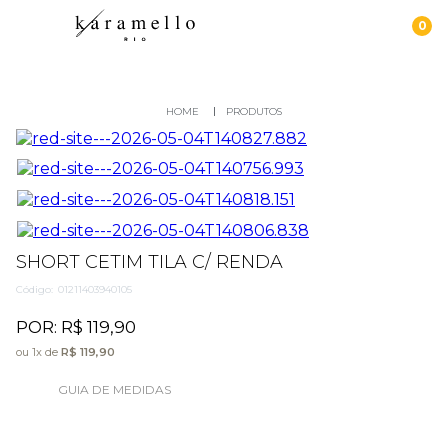
PRODUTOS
SHORT CETIM TILA C/ RENDA
Código:
01211403940105
POR:
R$ 119,90
ou
1
x
de
R$ 119,90
GUIA DE MEDIDAS