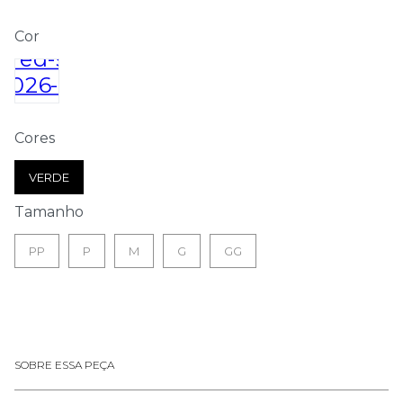
Cor
Cores
VERDE
Tamanho
PP
P
M
G
GG
SOBRE ESSA PEÇA